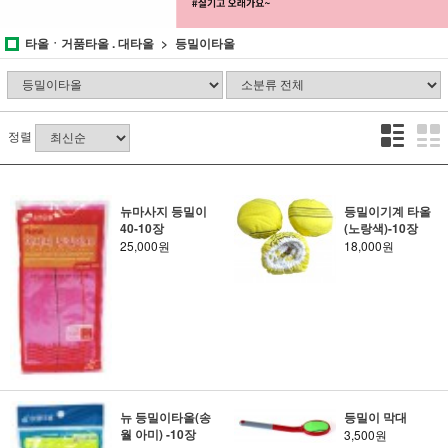
타올ㆍ거품타올 . 대타올
등밀이타올
정렬
뉴마사지 등밀이
등밀이기계 타올
40-10장
(노랑색)-10장
25,000원
18,000원
뉴 등밀이타올(송
등밀이 막대
월 아미) -10장
3,500원