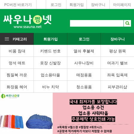
PC버전 바로가기
로그인
회원가입
장바구니
마이페이지
카테고리
회원가입
로그인
장바구니
비품 침대
키밴드 번호
열쇠 후불제
평상 원목
멍석 매트
옷장 신발장
사우나장비
여과기 밸브
찜질복 까운
업소용타올
매점용품
좌욕 입욕제
화장품 헤어
비누 치약
청소용품
피부관리샵