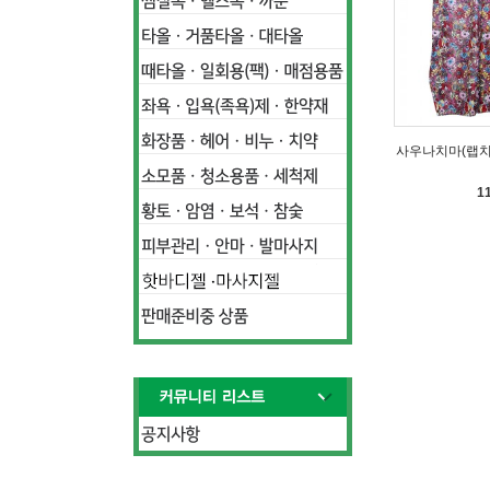
사우나치마(랩치
1