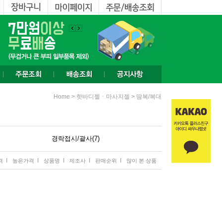
>
>
Home
핫바디젤ㆍ마사지젤
땀복/복대
경락접시/괄사(7)
I
I
I
I
I
격
높은가격
상품명
제조사
판매순위
많이 본 상품