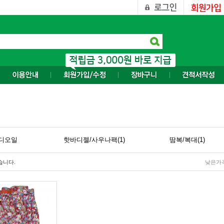
디오일
핫바디젤/사우나팩(1)
땀복/복대(1)
습니다.
낮은가