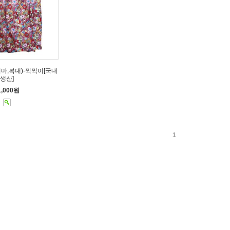
마,복대)-찍찍이[국내
생산]
1,000원
1