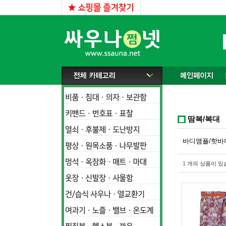
땀복/복대
바디앰플/핫바
1
개의 상품이 있