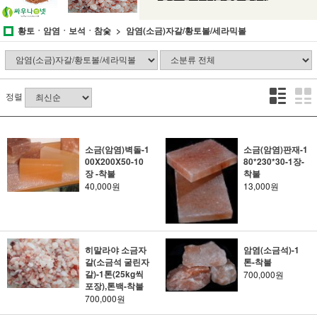
황토ㆍ암염ㆍ보석ㆍ참숯
암염(소금)자갈/황토볼/세라믹볼
정렬
소금(암염)벽돌-1
소금(암염)판재-1
00X200X50-10
80*230*30-1장-
장 -착불
착불
40,000원
13,000원
히말라야 소금자
암염(소금석)-1
갈(소금석 굴린자
톤-착불
갈)-1톤(25kg씩
700,000원
포장),톤백-착불
700,000원