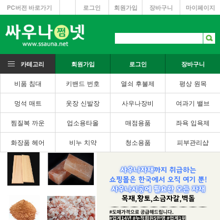
PC버전 바로가기
로그인
회원가입
장바구니
마이페이지
카테고리
회원가입
로그인
장바구니
비품 침대
키밴드 번호
열쇠 후불제
평상 원목
멍석 매트
옷장 신발장
사우나장비
여과기 밸브
찜질복 까운
업소용타올
매점용품
좌욕 입욕제
화장품 헤어
비누 치약
청소용품
피부관리샵