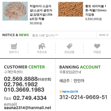
히말라야 소금자
황토 세라믹볼 1
갈(소금석 굴린자
톤-착불(12mm)-
사업자 사본 입니다^^
갈,암염자갈)-25k
지압용
g포장-착불
3,500,000원
통장 사본 입니다 ^^
30,000원
사업자 사본 입니다^^
통장 사본 입니다 ^^