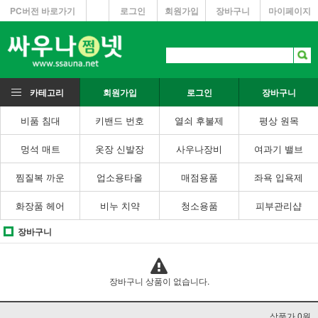
PC버전 바로가기
로그인
회원가입
장바구니
마이페이지
카테고리
회원가입
로그인
장바구니
비품 침대
키밴드 번호
열쇠 후불제
평상 원목
멍석 매트
옷장 신발장
사우나장비
여과기 밸브
찜질복 까운
업소용타올
매점용품
좌욕 입욕제
화장품 헤어
비누 치약
청소용품
피부관리샵
장바구니
장바구니 상품이 없습니다.
상품가 0원