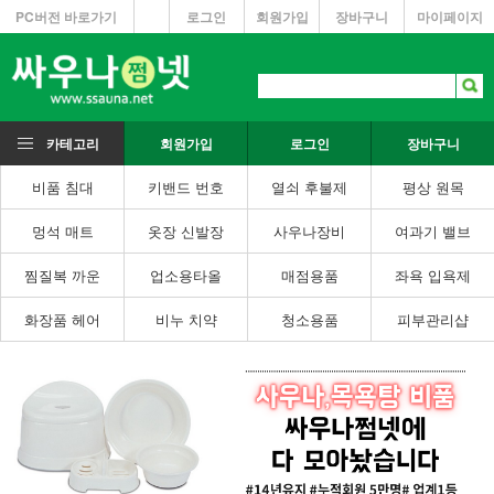
PC버전 바로가기
로그인
회원가입
장바구니
마이페이지
카테고리
회원가입
로그인
장바구니
비품 침대
키밴드 번호
열쇠 후불제
평상 원목
멍석 매트
옷장 신발장
사우나장비
여과기 밸브
찜질복 까운
업소용타올
매점용품
좌욕 입욕제
화장품 헤어
비누 치약
청소용품
피부관리샵