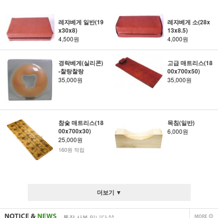
레쟈베게 일반(19
레쟈베게 소(28x
x30x8)
13x8.5)
4,500원
4,000원
경락베게(실리콘)
고급 매트리스(18
-찰랑찰랑
00x700x50)
35,000원
35,000원
참숯 매트리스(18
목침(일반)
00x700x30)
6,000원
25,000원
160원 적립
사업자 사본 입니다^^
통장 사본 입니다 ^^
더보기 ▼
사업자 사본 입니다^^
통장 사본 입니다 ^^