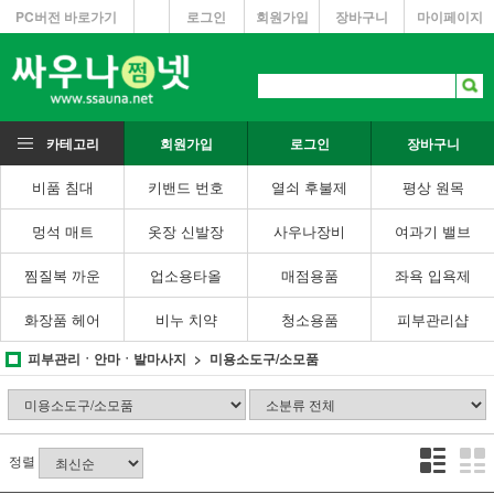
PC버전 바로가기
로그인
회원가입
장바구니
마이페이지
카테고리
회원가입
로그인
장바구니
비품 침대
키밴드 번호
열쇠 후불제
평상 원목
멍석 매트
옷장 신발장
사우나장비
여과기 밸브
찜질복 까운
업소용타올
매점용품
좌욕 입욕제
화장품 헤어
비누 치약
청소용품
피부관리샵
피부관리ㆍ안마ㆍ발마사지
미용소도구/소모품
정렬