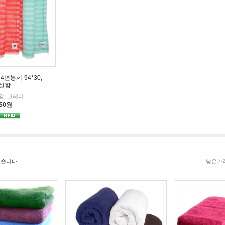
면봉제-94*30,
실함
강, 그레이
350원
습니다.
낮은가