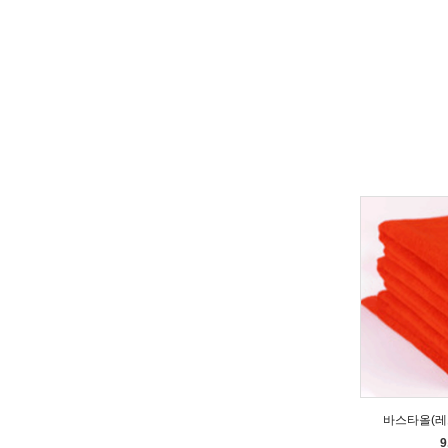
바스타올(레드)
9