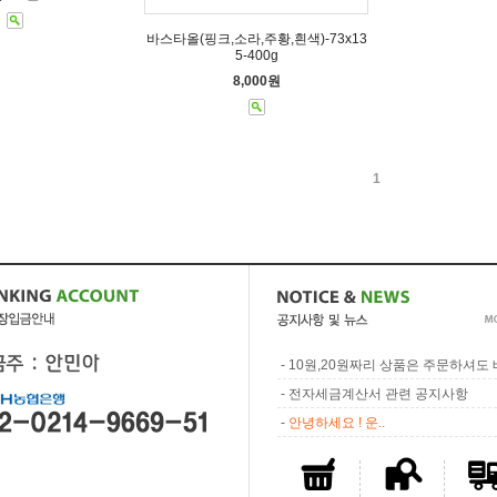
바스타올(핑크,소라,주황,흰색)-73x13
5-400g
8,000원
1
-
10원,20원짜리 상품은 주문하셔도 배
-
전자세금계산서 관련 공지사항
-
안녕하세요 ! 운..