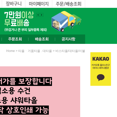
>
>
Home
타올ㆍ거품타올 . 대타올
바스타올/대타올/이불