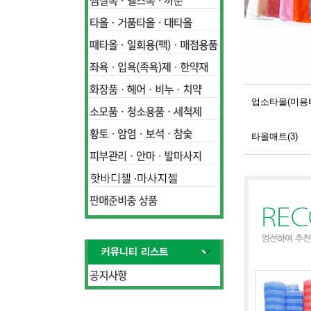
업소타올(미용타
타올매트(3)