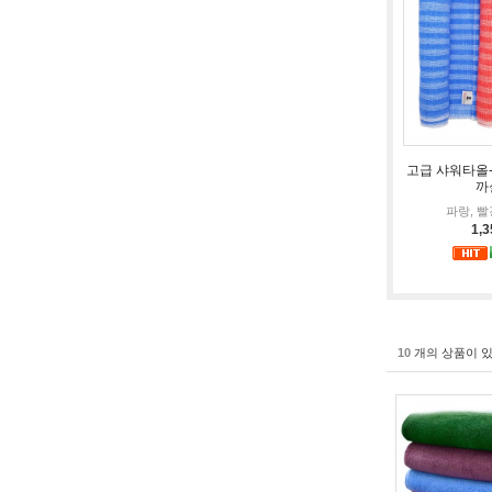
고급 샤워타올-4
까
파랑, 빨
1,
10
개의 상품이 있