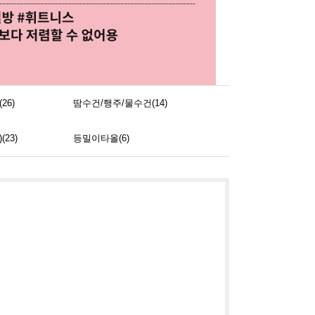
26)
땀수건/행주/물수건(14)
23)
등밀이타올(6)