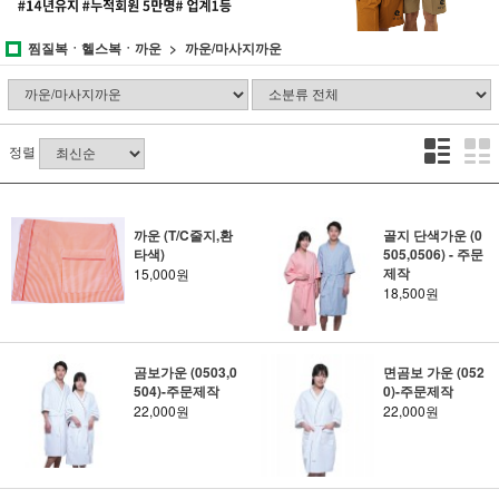
찜질복ㆍ헬스복ㆍ까운
까운/마사지까운
정렬
까운 (T/C줄지,환
골지 단색가운 (0
타색)
505,0506) - 주문
제작
15,000원
18,500원
곰보가운 (0503,0
면곰보 가운 (052
504)-주문제작
0)-주문제작
22,000원
22,000원