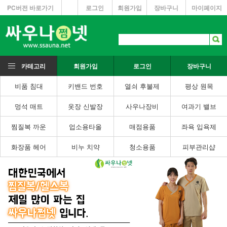
PC버전 바로가기
로그인
회원가입
장바구니
마이페이지
카테고리
회원가입
로그인
장바구니
비품 침대
키밴드 번호
열쇠 후불제
평상 원목
멍석 매트
옷장 신발장
사우나장비
여과기 밸브
찜질복 까운
업소용타올
매점용품
좌욕 입욕제
화장품 헤어
비누 치약
청소용품
피부관리샵