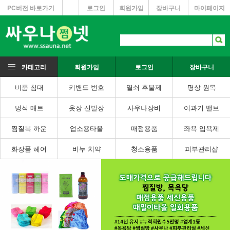
PC버전 바로가기
로그인
회원가입
장바구니
마이페이지
카테고리
회원가입
로그인
장바구니
비품 침대
키밴드 번호
열쇠 후불제
평상 원목
멍석 매트
옷장 신발장
사우나장비
여과기 밸브
찜질복 까운
업소용타올
매점용품
좌욕 입욕제
화장품 헤어
비누 치약
청소용품
피부관리샵