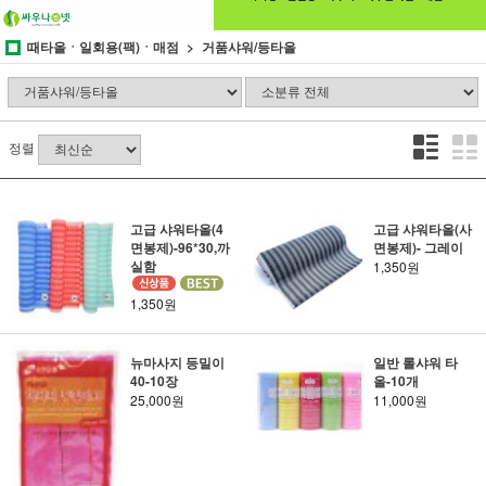
때타올ㆍ일회용(팩)ㆍ매점
거품샤워/등타올
정렬
고급 샤워타올(4
고급 샤워타올(사
면봉제)-96*30,까
면봉제)- 그레이
실함
1,350원
1,350원
뉴마사지 등밀이
일반 롤샤워 타
40-10장
올-10개
25,000원
11,000원