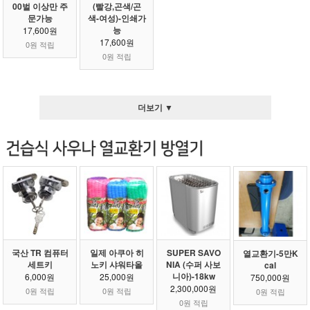
00벌 이상만 주
(빨강,곤색/곤
문가능
색-여성)-인쇄가
능
17,600원
17,600원
0원 적립
0원 적립
더보기 ▼
국산 TR 컴퓨터
일제 아쿠아 히
SUPER SAVO
열교환기-5만K
세트키
노키 샤워타올
NIA (수퍼 사보
cal
니아)-18kw
6,000원
25,000원
750,000원
2,300,000원
0원 적립
0원 적립
0원 적립
0원 적립