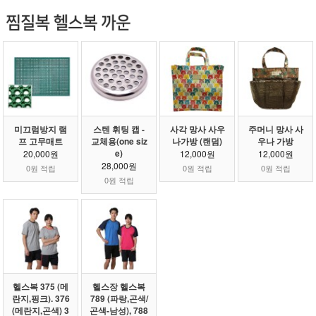
미끄럼방지 램
스텐 휘팅 캡 -
사각 망사 사우
주머니 망사 사
프 고무매트
교체용(one siz
나가방 (랜덤)
우나 가방
e)
20,000원
12,000원
12,000원
28,000원
0원 적립
0원 적립
0원 적립
0원 적립
헬스복 375 (메
헬스장 헬스복
란지,핑크). 376
789 (파랑,곤색/
(메란지,곤색) 3
곤색-남성), 788