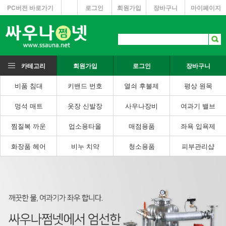
PC버전 바로가기
로그인
회원가입
장바구니
마이페이지
카테고리
회원가입
로그인
장바구니
비품 침대
키밴드 번호
열쇠 후불제
평상 원목
멍석 매트
옷장 신발장
사우나장비
여과기 밸브
찜질복 까운
업소용타올
매점용품
좌욕 입욕제
화장품 헤어
비누 치약
청소용품
피부관리샵