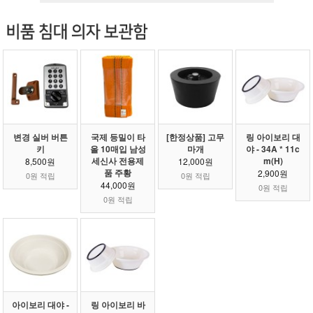
변경 실버 버튼
국제 등밀이 타
[한정상품] 고무
링 아이보리 대
키
올 10매입 남성
마개
야 - 34A * 11c
세신사 전용제
m(H)
8,500원
12,000원
품 주황
2,900원
0원 적립
0원 적립
44,000원
0원 적립
0원 적립
아이보리 대야 -
링 아이보리 바