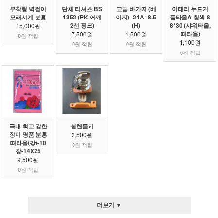
부착형 벽걸이
단체 티셔츠 BS
고급 바가지 (베
이태리 누드거
모래시계 분홍
1352 (PK 어깨
이지)- 24A* 8.5
품타올A 청색-8
2선 핑크)
(H)
8*30 (샤워타올,
15,000원
때타올)
7,500원
1,500원
0원 적립
1,100원
0원 적립
0원 적립
0원 적립
국내 최고 강한
볼핸들키
장미 명품 분홍
2,500원
때타올(강)-10
0원 적립
장-14X25
9,500원
0원 적립
더보기 ▼