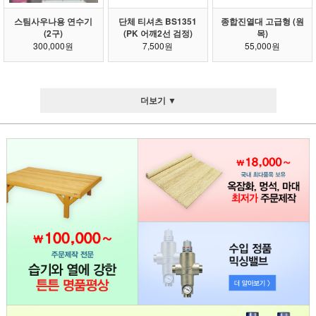
스팀사우나용 연수기
단체 티셔츠 BS1351
종합진열대 고급형 (원
(2구)
(PK 어깨2선 검정)
목)
300,000원
7,500원
55,000원
더보기 ▼