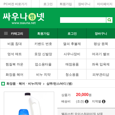
PC버전 바로가기
로그인
회원가입
장바구니
마이페이지
카테고리
회원가입
로그인
장바구니
비품 침대
키밴드 번호
열쇠 후불제
평상 원목
멍석 매트
옷장 신발장
사우나장비
여과기 밸브
찜질복 까운
업소용타올
매점용품
좌욕 입욕제
화장품 헤어
비누 치약
청소용품
피부관리샵
화장품ㆍ헤어ㆍ비누/치약
샴푸/린스/바디 (병)
20,000
상품가
원
배송비
(조건)
지역별
엘라스틴 모이스처라이징 샴푸