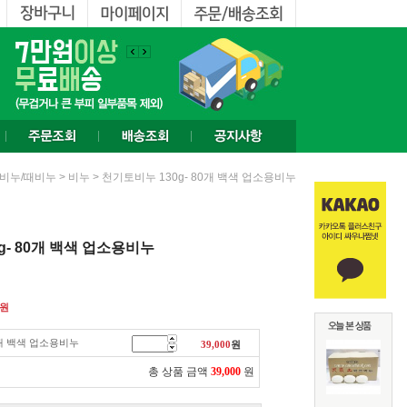
>
> 천기토비누 130g- 80개 백색 업소용비누
비누/때비누
비누
g- 80개 백색 업소용비누
원
0개 백색 업소용비누
39,000
원
총 상품 금액
39,000
원