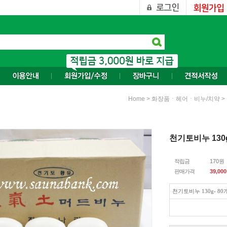
>
>
Home
화장품ㆍ헤어ㆍ비누/치약
천기토비누 130
적립금
170원
판매가격
39,000
천기토비누 130g- 8