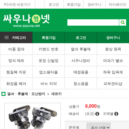
PC버전 바로가기
로그인
회원가입
장바구니
마이페이지
카테고리
회원가입
로그인
장바구니
비품 침대
키밴드 번호
열쇠 후불제
평상 원목
멍석 매트
옷장 신발장
사우나장비
여과기 밸브
찜질복 까운
업소용타올
매점용품
좌욕 입욕제
화장품 헤어
비누 치약
청소용품
피부관리샵
열쇠ㆍ후불제ㆍ도난방지
세트키
6,000
상품가
원
배송비
(조건)
지역별
문두께