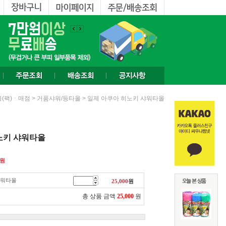
>
> 일제 아쿠아 히노키 샤워타올
(팩)ㆍ매점
거품샤워/등타올
노키 샤워타올
원
샤워타올
25,000
원
총 상품 금액
25,000
원