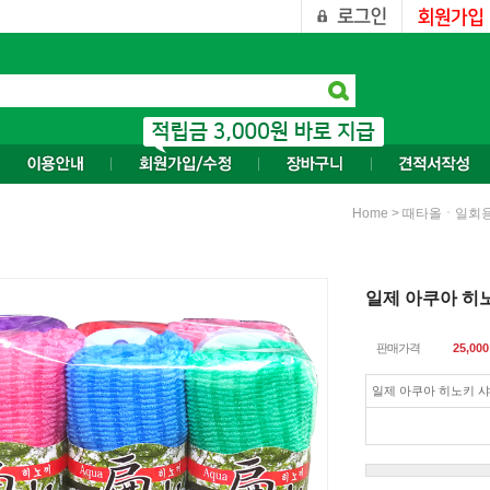
>
Home
때타올ㆍ일회용
일제 아쿠아 히
판매가격
25,000
일제 아쿠아 히노키 