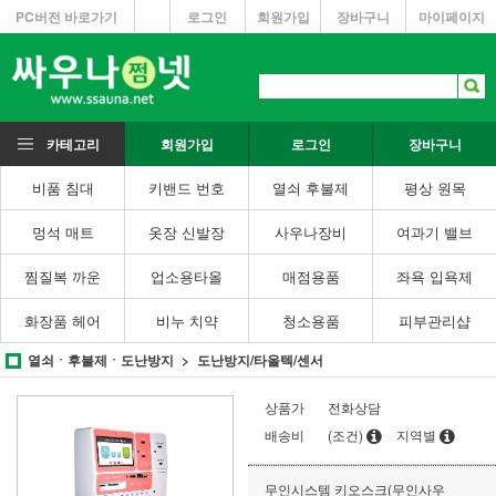
PC버전 바로가기
로그인
회원가입
장바구니
마이페이지
카테고리
회원가입
로그인
장바구니
비품 침대
키밴드 번호
열쇠 후불제
평상 원목
멍석 매트
옷장 신발장
사우나장비
여과기 밸브
찜질복 까운
업소용타올
매점용품
좌욕 입욕제
화장품 헤어
비누 치약
청소용품
피부관리샵
열쇠ㆍ후불제ㆍ도난방지
도난방지/타올텍/센서
상품가
전화상담
배송비
(조건)
지역별
무인시스템 키오스크(무인사우