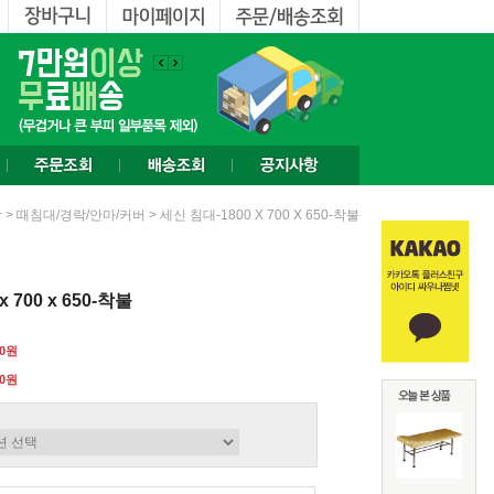
>
> 세신 침대-1800 X 700 X 650-착불
함
때침대/경락/안마/커버
 700 x 650-착불
00원
0
원