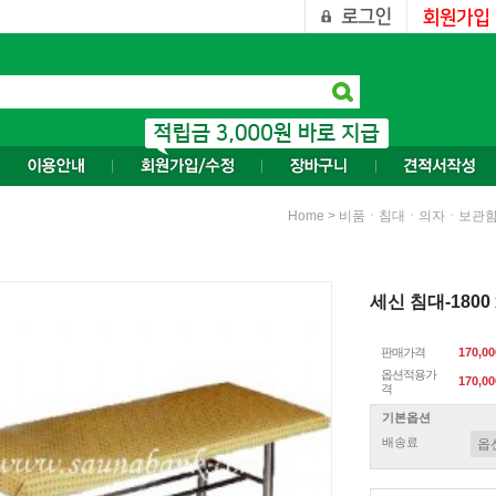
>
Home
비품ㆍ침대ㆍ의자ㆍ보관
세신 침대-1800 x
판매가격
170,0
옵션적용가
170,00
격
기본옵션
배송료