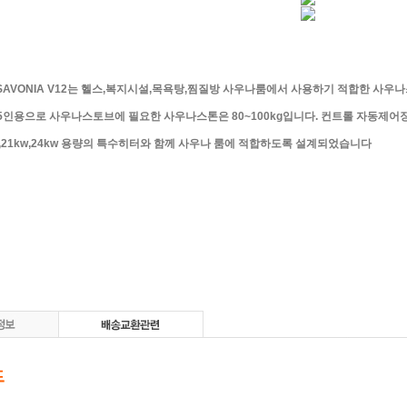
SAVONIA V12는 헬스,복지시설,목욕탕,찜질방 사우나룸에서 사용하기 적합한 사우
15인용으로 사우나스토브에 필요한 사우나스톤은 80~100kg입니다. 컨트롤 자동제어
w,21kw,24kw 용량의 특수히터와 함께 사우나 룸에 적합하도록 설계되었습니다