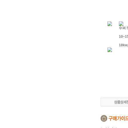
수퍼 
10~
18k