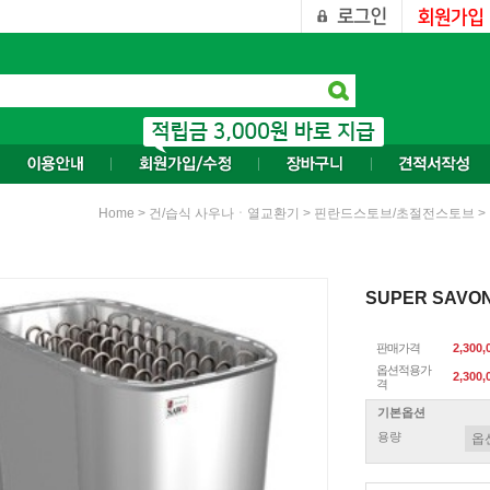
>
>
>
Home
건/습식 사우나ㆍ열교환기
핀란드스토브/초절전스토브
SUPER SAVO
판매가격
2,300
옵션적용가
2,300,
격
기본옵션
용량