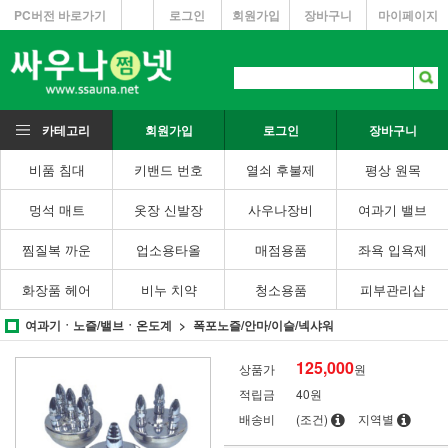
PC버전 바로가기
로그인
회원가입
장바구니
마이페이지
카테고리
회원가입
로그인
장바구니
비품 침대
키밴드 번호
열쇠 후불제
평상 원목
멍석 매트
옷장 신발장
사우나장비
여과기 밸브
찜질복 까운
업소용타올
매점용품
좌욕 입욕제
화장품 헤어
비누 치약
청소용품
피부관리샵
여과기ㆍ노즐/밸브ㆍ온도계
폭포노즐/안마/이슬/넥샤워
125,000
상품가
원
적립금
40원
배송비
(조건)
지역별