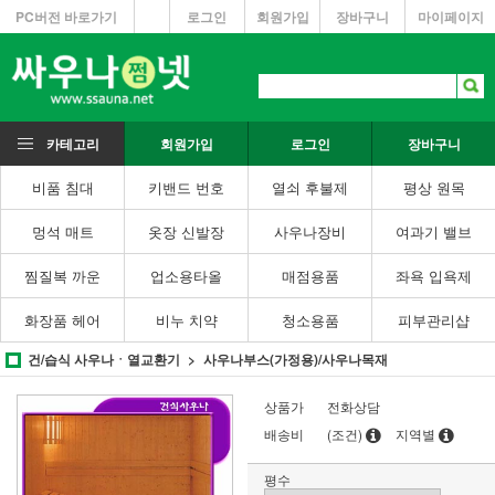
PC버전 바로가기
로그인
회원가입
장바구니
마이페이지
카테고리
회원가입
로그인
장바구니
비품 침대
키밴드 번호
열쇠 후불제
평상 원목
멍석 매트
옷장 신발장
사우나장비
여과기 밸브
찜질복 까운
업소용타올
매점용품
좌욕 입욕제
화장품 헤어
비누 치약
청소용품
피부관리샵
건/습식 사우나ㆍ열교환기
사우나부스(가정용)/사우나목재
상품가
전화상담
배송비
(조건)
지역별
평수