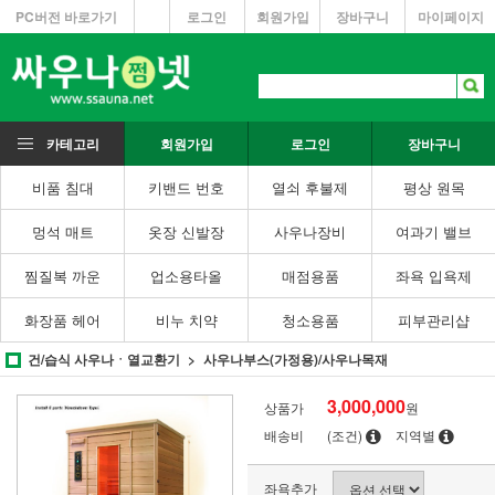
PC버전 바로가기
로그인
회원가입
장바구니
마이페이지
카테고리
회원가입
로그인
장바구니
비품 침대
키밴드 번호
열쇠 후불제
평상 원목
멍석 매트
옷장 신발장
사우나장비
여과기 밸브
찜질복 까운
업소용타올
매점용품
좌욕 입욕제
화장품 헤어
비누 치약
청소용품
피부관리샵
건/습식 사우나ㆍ열교환기
사우나부스(가정용)/사우나목재
3,000,000
상품가
원
배송비
(조건)
지역별
좌욕추가