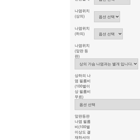
나염위치
(상의)
나염위치
(하의)
나염위치
(앞판 등
판)
상하의 나
염 필름비
(100벌이
상 필름비
무료)
앞판등판
나염 필름
비(100벌
이상도 결
재하셔야