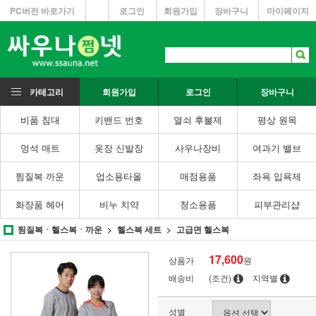
PC버전 바로가기
로그인
회원가입
장바구니
마이페이지
카테고리
회원가입
로그인
장바구니
비품 침대
키밴드 번호
열쇠 후불제
평상 원목
멍석 매트
옷장 신발장
사우나장비
여과기 밸브
찜질복 까운
업소용타올
매점용품
좌욕 입욕제
화장품 헤어
비누 치약
청소용품
피부관리샵
찜질복ㆍ헬스복ㆍ까운
헬스복 세트
고급면 헬스복
17,600
상품가
원
배송비
(조건)
지역별
성별