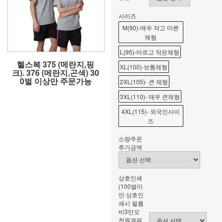
사이즈
M(90)-매우 작고 마른
체형
L(95)-마르고 작은체형
헬스복 375 (메란지,핑
XL(100)-보통체형
크). 376 (메란지,곤색) 30
0벌 이상만 주문가능
2XL(105)- 큰 체형
3XL(110)- 매우 큰체형
4XL(115)- 외국인사이
즈
소량주문
추가금액
상호인쇄
(100벌미
만 상호인
쇄시 필름
비3만오
천원결제