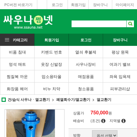
PC버전 바로가기
로그인
회원가입
장바구니
마이페이지
카테고리
회원가입
로그인
장바구니
비품 침대
키밴드 번호
열쇠 후불제
평상 원목
멍석 매트
옷장 신발장
사우나장비
여과기 밸브
찜질복 까운
업소용타올
매점용품
좌욕 입욕제
화장품 헤어
비누 치약
청소용품
피부관리샵
건/습식 사우나ㆍ열교환기
폐열회수기/열교환기
열교환기
750,000
상품가
원
배송비
(조건)
지역별
방향